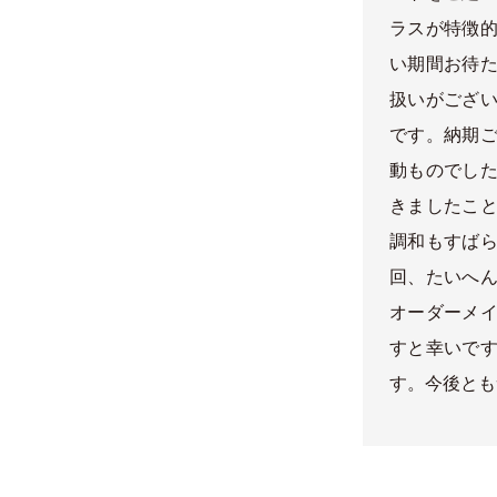
ラスが特徴
い期間お待
扱いがござ
です。納期
動ものでし
きましたこ
調和もすば
回、たいへ
オーダーメ
すと幸いで
す。今後とも