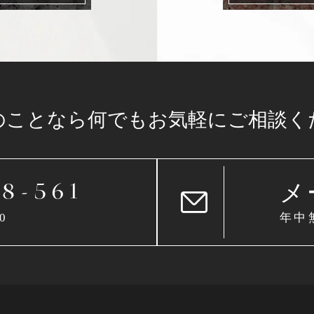
のことなら
何でもお気軽に
ご相談く
メ
48-561
0
年中