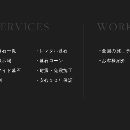
SERVICES
WOR
墓石一覧
レンタル墓石
全国の施工
展示場
墓石ローン
お客様紹介
メイド墓石
耐震・免震施工
刻
安心１０年保証